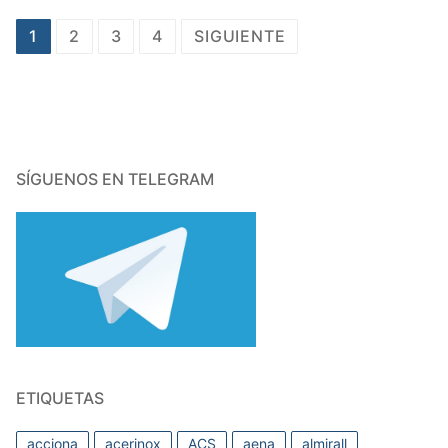
Paginación
1
2
3
4
SIGUIENTE
de
entradas
SÍGUENOS EN TELEGRAM
ETIQUETAS
acciona
acerinox
ACS
aena
almirall