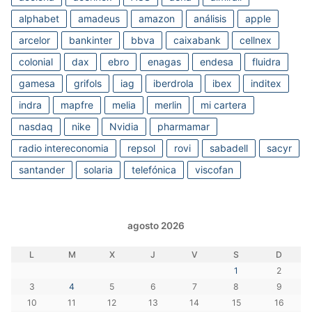
alphabet
amadeus
amazon
análisis
apple
arcelor
bankinter
bbva
caixabank
cellnex
colonial
dax
ebro
enagas
endesa
fluidra
gamesa
grifols
iag
iberdrola
ibex
inditex
indra
mapfre
melia
merlin
mi cartera
nasdaq
nike
Nvidia
pharmamar
radio intereconomia
repsol
rovi
sabadell
sacyr
santander
solaria
telefónica
viscofan
agosto 2026
L
M
X
J
V
S
D
1
2
3
4
5
6
7
8
9
10
11
12
13
14
15
16