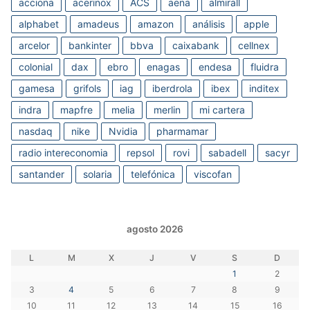
acciona
acerinox
ACS
aena
almirall
alphabet
amadeus
amazon
análisis
apple
arcelor
bankinter
bbva
caixabank
cellnex
colonial
dax
ebro
enagas
endesa
fluidra
gamesa
grifols
iag
iberdrola
ibex
inditex
indra
mapfre
melia
merlin
mi cartera
nasdaq
nike
Nvidia
pharmamar
radio intereconomia
repsol
rovi
sabadell
sacyr
santander
solaria
telefónica
viscofan
agosto 2026
L
M
X
J
V
S
D
1
2
3
4
5
6
7
8
9
10
11
12
13
14
15
16