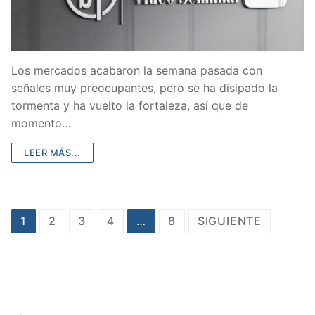
Los mercados acabaron la semana pasada con
señales muy preocupantes, pero se ha disipado la
tormenta y ha vuelto la fortaleza, así que de
momento…
LEER MÁS...
Paginación
1
2
3
4
…
8
SIGUIENTE
de
entradas