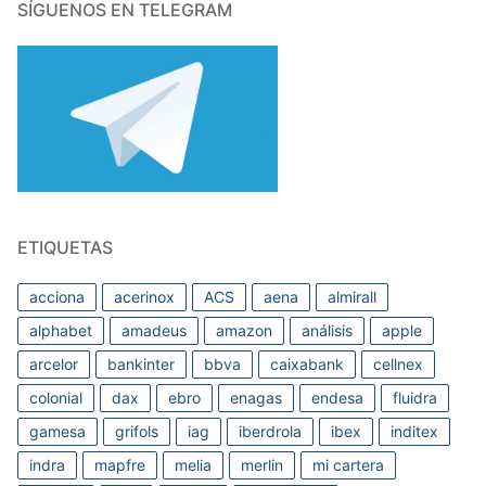
SÍGUENOS EN TELEGRAM
ETIQUETAS
acciona
acerinox
ACS
aena
almirall
alphabet
amadeus
amazon
análisis
apple
arcelor
bankinter
bbva
caixabank
cellnex
colonial
dax
ebro
enagas
endesa
fluidra
gamesa
grifols
iag
iberdrola
ibex
inditex
indra
mapfre
melia
merlin
mi cartera