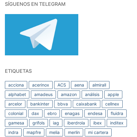
SÍGUENOS EN TELEGRAM
ETIQUETAS
acciona
acerinox
ACS
aena
almirall
alphabet
amadeus
amazon
análisis
apple
arcelor
bankinter
bbva
caixabank
cellnex
colonial
dax
ebro
enagas
endesa
fluidra
gamesa
grifols
iag
iberdrola
ibex
inditex
indra
mapfre
melia
merlin
mi cartera