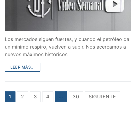
Los mercados siguen fuertes, y cuando el petróleo da
un mínimo respiro, vuelven a subir. Nos acercamos a
nuevos máximos históricos.
LEER MÁS...
Paginación
1
2
3
4
…
30
SIGUIENTE
de
entradas