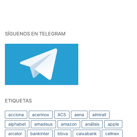
entradas
SÍGUENOS EN TELEGRAM
ETIQUETAS
acciona
acerinox
ACS
aena
almirall
alphabet
amadeus
amazon
análisis
apple
arcelor
bankinter
bbva
caixabank
cellnex