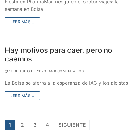
Fiesta en PharmaMar, riesgo en el sector viajes: la
semana en Bolsa
LEER MÁS...
Hay motivos para caer, pero no
caemos
11 DE JULIO DE 2020
0 COMENTARIOS
La Bolsa se aferra a la esperanza de IAG y los alcistas
LEER MÁS...
Paginación
1
2
3
4
SIGUIENTE
de