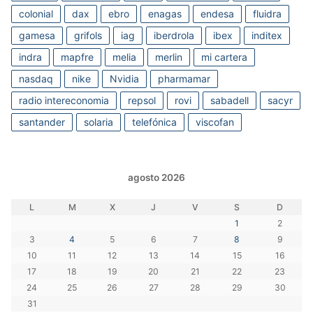
colonial
dax
ebro
enagas
endesa
fluidra
gamesa
grifols
iag
iberdrola
ibex
inditex
indra
mapfre
melia
merlin
mi cartera
nasdaq
nike
Nvidia
pharmamar
radio intereconomia
repsol
rovi
sabadell
sacyr
santander
solaria
telefónica
viscofan
agosto 2026
L
M
X
J
V
S
D
1
2
3
4
5
6
7
8
9
10
11
12
13
14
15
16
17
18
19
20
21
22
23
24
25
26
27
28
29
30
31