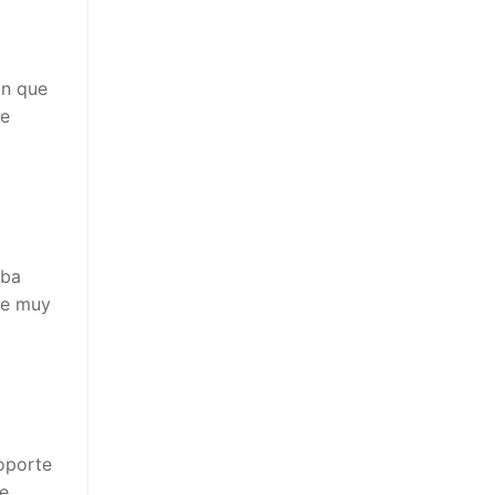
ón que
de
aba
te muy
oporte
de