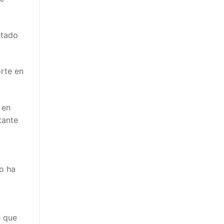
etado
rte en
 en
tante
.
no ha
e que