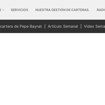
S
SERVICIOS
NUESTRA GESTIÓN DE CARTERAS.
RADI
 cartera de Pepe Baynat
|
Artículo Semanal
|
Video Sema