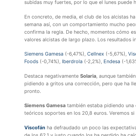
subidas muy fuertes, por lo que el lunes puede h
En concreto, de media, el club de los alcistas 
semana así, con un comportamiento mucho peor q
confirma la regla. De hecho, momentos cómo est
valores alcistas de largo plazo. Los resultados i
Siemens Gamesa
(-6,47%),
Cellnex
(-5,67%),
Vis
Foods
(-0,74%),
Iberdrola
(-2,2%),
Endesa
(-1,6
Destaca negativamente
Solaria
, aunque también 
pidiendo a gritos una corrección, pero que ha l
pronto.
Siemens Gamesa
también estaba pidiendo una 
teóricos soportes en los 20,8 euros. Veremos si 
Viscofán
ha defraudado un poco las expectativ
de los 62,1 y justo cuando los ha perdido ha caíd