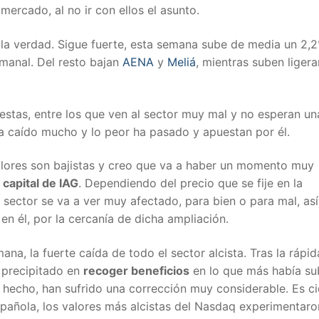
ercado, al no ir con ellos el asunto.
, la verdad. Sigue fuerte, esta semana sube de media un 2,
manal. Del resto bajan
AENA
y
Meliá
, mientras suben liger
stas, entre los que ven al sector muy mal y no esperan un
a caído mucho y lo peor ha pasado y apuestan por él.
valores son bajistas y creo que va a haber un momento muy
 capital de IAG
. Dependiendo del precio que se fije en la
 sector se va a ver muy afectado, para bien o para mal, as
n él, por la cercanía de dicha ampliación.
na, la fuerte caída de todo el sector alcista. Tras la rápid
 precipitado en
recoger beneficios
en lo que más había su
an hecho, han sufrido una corrección muy considerable. Es ci
spañola, los valores más alcistas del Nasdaq experimentaro