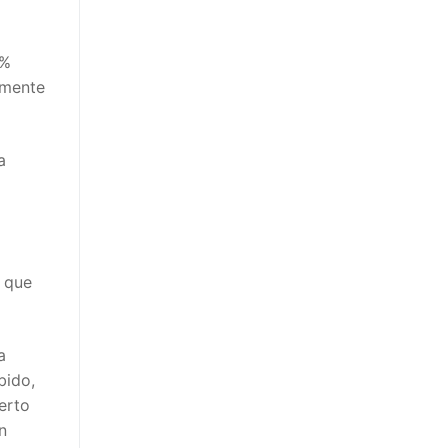
2%
amente
a
í que
a
bido,
erto
n