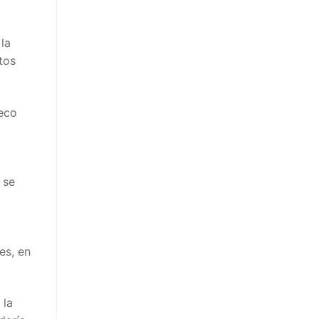
la
tos
ueco
 se
es, en
 la