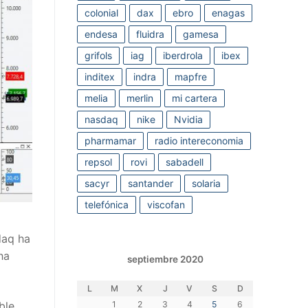
colonial
dax
ebro
enagas
endesa
fluidra
gamesa
grifols
iag
iberdrola
ibex
inditex
indra
mapfre
melia
merlin
mi cartera
nasdaq
nike
Nvidia
pharmamar
radio intereconomia
repsol
rovi
sabadell
sacyr
santander
solaria
telefónica
viscofan
daq ha
ha
septiembre 2020
L
M
X
J
V
S
D
1
2
3
4
5
6
ble