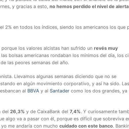
rnes, y gracias a esto,
no hemos perdido el nivel de alerta
l 2% en todos los índices, siendo los americanos los que p
orque los valores alcistas han sufrido un
revés muy
las bolsas americanas rondaban los mínimos del día, los ci
a de las peores semanas del año.
gonista. Llevamos algunas semanas diciendo que no se
tando en algún movimiento corporativo, y así ha sido. La
desbancan al
BBVA
y al
Santader
como los dos grandes, ya
a del
26,3%
y de CaixaBank del
7,4%
. Y curiosamente tam
e algo va a pasar con él, porque es difícil que sobreviva e
azo, yo me andaría con mucho
cuidado con este banco
. Bankin