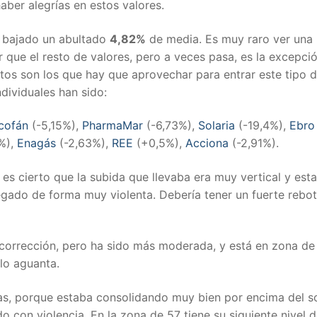
aber alegrías en estos valores.
ha bajado un abultado
4,82%
de media. Es muy raro ver una
ue el resto de valores, pero a veces pasa, es la excepci
os son los que hay que aprovechar para entrar este tipo 
ndividuales han sido:
cofán
(-5,15%),
PharmaMar
(-6,73%),
Solaria
(-19,4%),
Ebro
3%),
Enagás
(-2,63%),
REE
(+0,5%),
Acciona
(-2,91%).
es cierto que la subida que llevaba era muy vertical y est
legado de forma muy violenta. Debería tener un fuerte rebo
corrección, pero ha sido más moderada, y está en zona de
lo aguanta.
as, porque estaba consolidando muy bien por encima del s
o con violencia. En la zona de 57 tiene su siguiente nivel 