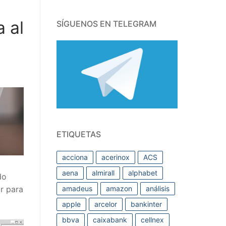
 al
SÍGUENOS EN TELEGRAM
ETIQUETAS
acciona
acerinox
ACS
aena
almirall
alphabet
do
r para
amadeus
amazon
análisis
apple
arcelor
bankinter
bbva
caixabank
cellnex