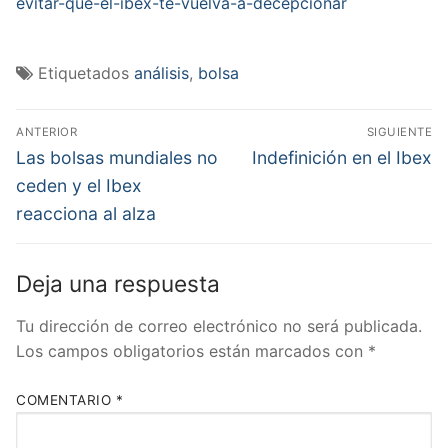
evitar-que-el-ibex-te-vuelva-a-decepcionar
Etiquetados
análisis
,
bolsa
Navegación
ANTERIOR
SIGUIENTE
de
Entrada
Entrada
Las bolsas mundiales no
Indefinición en el Ibex
anterior:
siguiente:
entradas
ceden y el Ibex
reacciona al alza
Deja una respuesta
Tu dirección de correo electrónico no será publicada.
Los campos obligatorios están marcados con
*
COMENTARIO
*