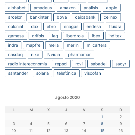
alphabet
amadeus
amazon
análisis
apple
arcelor
bankinter
bbva
caixabank
cellnex
colonial
dax
ebro
enagas
endesa
fluidra
gamesa
grifols
iag
iberdrola
ibex
inditex
indra
mapfre
melia
merlin
mi cartera
nasdaq
nike
Nvidia
pharmamar
radio intereconomia
repsol
rovi
sabadell
sacyr
santander
solaria
telefónica
viscofan
agosto 2020
L
M
X
J
V
S
D
1
2
3
4
5
6
7
8
9
10
11
12
13
14
15
16