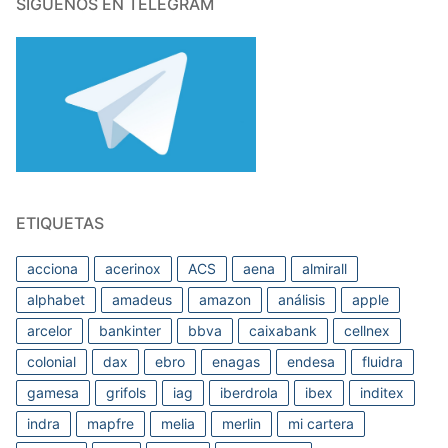
SÍGUENOS EN TELEGRAM
ETIQUETAS
acciona
acerinox
ACS
aena
almirall
alphabet
amadeus
amazon
análisis
apple
arcelor
bankinter
bbva
caixabank
cellnex
colonial
dax
ebro
enagas
endesa
fluidra
gamesa
grifols
iag
iberdrola
ibex
inditex
indra
mapfre
melia
merlin
mi cartera