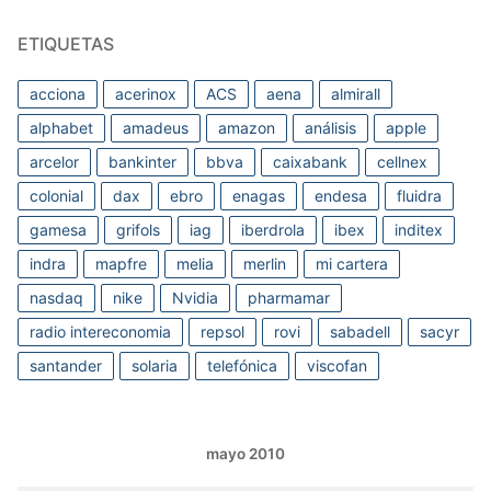
ETIQUETAS
acciona
acerinox
ACS
aena
almirall
alphabet
amadeus
amazon
análisis
apple
arcelor
bankinter
bbva
caixabank
cellnex
colonial
dax
ebro
enagas
endesa
fluidra
gamesa
grifols
iag
iberdrola
ibex
inditex
indra
mapfre
melia
merlin
mi cartera
nasdaq
nike
Nvidia
pharmamar
radio intereconomia
repsol
rovi
sabadell
sacyr
santander
solaria
telefónica
viscofan
mayo 2010