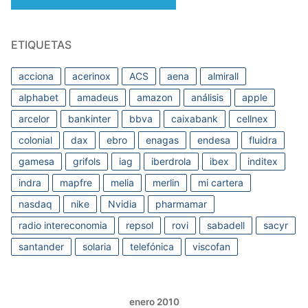
ETIQUETAS
acciona
acerinox
ACS
aena
almirall
alphabet
amadeus
amazon
análisis
apple
arcelor
bankinter
bbva
caixabank
cellnex
colonial
dax
ebro
enagas
endesa
fluidra
gamesa
grifols
iag
iberdrola
ibex
inditex
indra
mapfre
melia
merlin
mi cartera
nasdaq
nike
Nvidia
pharmamar
radio intereconomia
repsol
rovi
sabadell
sacyr
santander
solaria
telefónica
viscofan
enero 2010