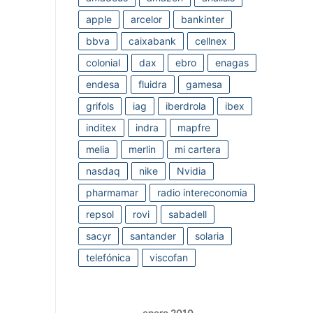
apple
arcelor
bankinter
bbva
caixabank
cellnex
colonial
dax
ebro
enagas
endesa
fluidra
gamesa
grifols
iag
iberdrola
ibex
inditex
indra
mapfre
melia
merlin
mi cartera
nasdaq
nike
Nvidia
pharmamar
radio intereconomia
repsol
rovi
sabadell
sacyr
santander
solaria
telefónica
viscofan