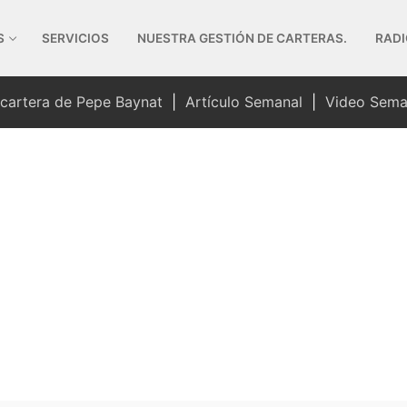
S
SERVICIOS
NUESTRA GESTIÓN DE CARTERAS.
RADI
 cartera de Pepe Baynat
|
Artículo Semanal
|
Video Sema