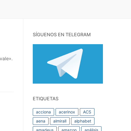
SÍGUENOS EN TELEGRAM
vale».
ETIQUETAS
acciona
acerinox
ACS
aena
almirall
alphabet
amadeus
amazon
análisis