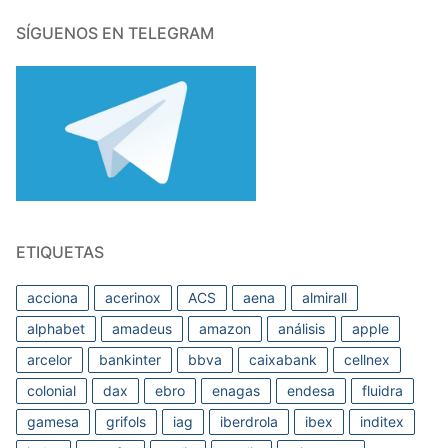
SÍGUENOS EN TELEGRAM
ETIQUETAS
acciona
acerinox
ACS
aena
almirall
alphabet
amadeus
amazon
análisis
apple
arcelor
bankinter
bbva
caixabank
cellnex
colonial
dax
ebro
enagas
endesa
fluidra
gamesa
grifols
iag
iberdrola
ibex
inditex