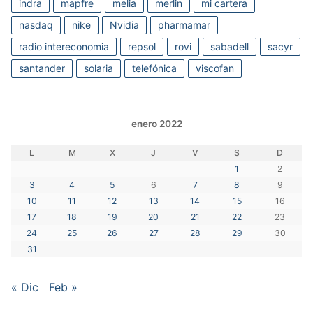
indra
mapfre
melia
merlin
mi cartera
nasdaq
nike
Nvidia
pharmamar
radio intereconomia
repsol
rovi
sabadell
sacyr
santander
solaria
telefónica
viscofan
enero 2022
L
M
X
J
V
S
D
1
2
3
4
5
6
7
8
9
10
11
12
13
14
15
16
17
18
19
20
21
22
23
24
25
26
27
28
29
30
31
« Dic
Feb »