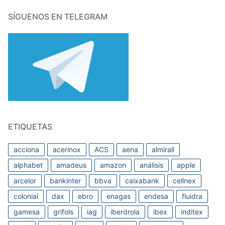
SÍGUENOS EN TELEGRAM
ETIQUETAS
acciona
acerinox
ACS
aena
almirall
alphabet
amadeus
amazon
análisis
apple
arcelor
bankinter
bbva
caixabank
cellnex
colonial
dax
ebro
enagas
endesa
fluidra
gamesa
grifols
iag
iberdrola
ibex
inditex