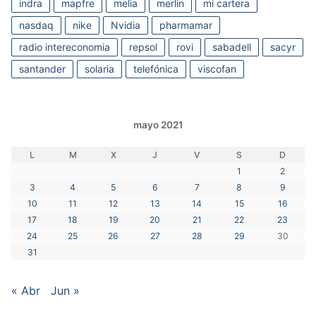
indra
mapfre
melia
merlin
mi cartera
nasdaq
nike
Nvidia
pharmamar
radio intereconomia
repsol
rovi
sabadell
sacyr
santander
solaria
telefónica
viscofan
mayo 2021
L
M
X
J
V
S
D
1
2
3
4
5
6
7
8
9
10
11
12
13
14
15
16
17
18
19
20
21
22
23
24
25
26
27
28
29
30
31
« Abr
Jun »