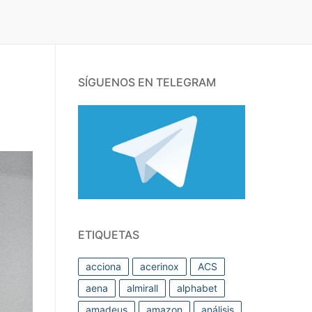
SÍGUENOS EN TELEGRAM
ETIQUETAS
acciona
acerinox
ACS
aena
almirall
alphabet
amadeus
amazon
análisis