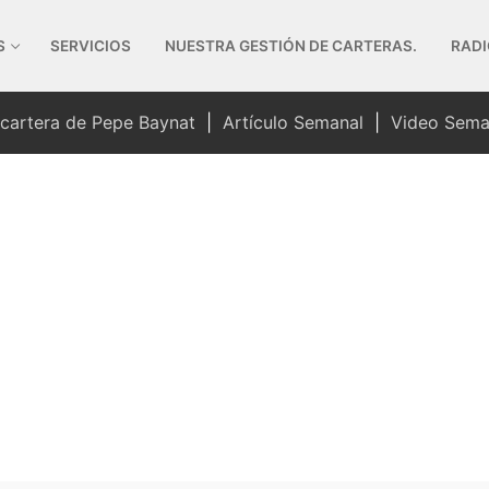
S
SERVICIOS
NUESTRA GESTIÓN DE CARTERAS.
RADI
 cartera de Pepe Baynat
|
Artículo Semanal
|
Video Sema