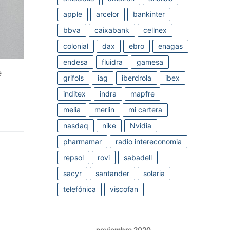
apple
arcelor
bankinter
bbva
caixabank
cellnex
colonial
dax
ebro
enagas
endesa
fluidra
gamesa
e
grifols
iag
iberdrola
ibex
inditex
indra
mapfre
melia
merlin
mi cartera
nasdaq
nike
Nvidia
pharmamar
radio intereconomia
repsol
rovi
sabadell
sacyr
santander
solaria
telefónica
viscofan