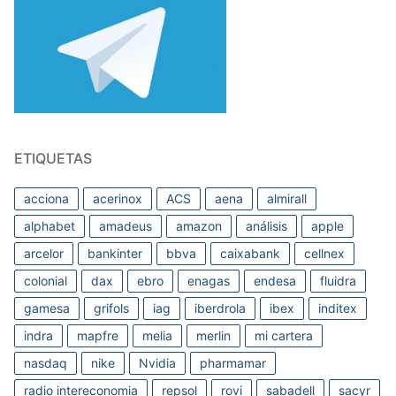
ETIQUETAS
acciona
acerinox
ACS
aena
almirall
alphabet
amadeus
amazon
análisis
apple
arcelor
bankinter
bbva
caixabank
cellnex
colonial
dax
ebro
enagas
endesa
fluidra
gamesa
grifols
iag
iberdrola
ibex
inditex
indra
mapfre
melia
merlin
mi cartera
nasdaq
nike
Nvidia
pharmamar
radio intereconomia
repsol
rovi
sabadell
sacyr