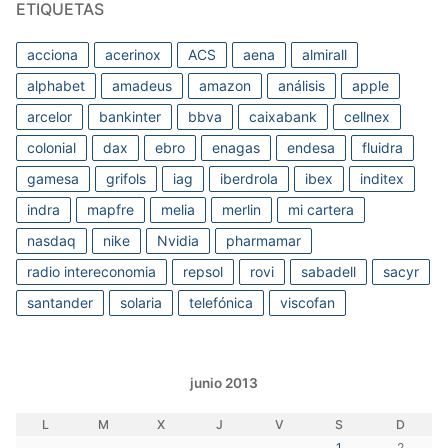
ETIQUETAS
acciona
acerinox
ACS
aena
almirall
alphabet
amadeus
amazon
análisis
apple
arcelor
bankinter
bbva
caixabank
cellnex
colonial
dax
ebro
enagas
endesa
fluidra
gamesa
grifols
iag
iberdrola
ibex
inditex
indra
mapfre
melia
merlin
mi cartera
nasdaq
nike
Nvidia
pharmamar
radio intereconomia
repsol
rovi
sabadell
sacyr
santander
solaria
telefónica
viscofan
junio 2013
L
M
X
J
V
S
D
1
2