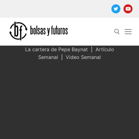
Ir
al
contenido
La cartera de Pepe Baynat
|
Artículo
Semanal
|
Video Semanal
Buscar: