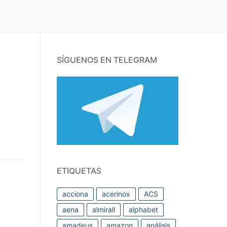
SÍGUENOS EN TELEGRAM
ETIQUETAS
acciona
acerinox
ACS
aena
almirall
alphabet
amadeus
amazon
análisis