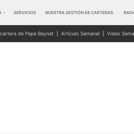
S
SERVICIOS
NUESTRA GESTIÓN DE CARTERAS.
RADI
 cartera de Pepe Baynat
|
Artículo Semanal
|
Video Sema