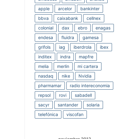
apple
arcelor
bankinter
bbva
caixabank
cellnex
colonial
dax
ebro
enagas
endesa
fluidra
gamesa
grifols
iag
iberdrola
ibex
inditex
indra
mapfre
melia
merlin
mi cartera
nasdaq
nike
Nvidia
pharmamar
radio intereconomia
repsol
rovi
sabadell
sacyr
santander
solaria
telefónica
viscofan