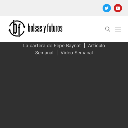
Ir
al
contenido
La cartera de Pepe Baynat
|
Artículo
Semanal
|
Video Semanal
Buscar: