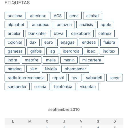
ETIQUETAS
acciona
acerinox
ACS
aena
almirall
alphabet
amadeus
amazon
análisis
apple
arcelor
bankinter
bbva
caixabank
cellnex
colonial
dax
ebro
enagas
endesa
fluidra
gamesa
grifols
iag
iberdrola
ibex
inditex
indra
mapfre
melia
merlin
mi cartera
nasdaq
nike
Nvidia
pharmamar
radio intereconomia
repsol
rovi
sabadell
sacyr
santander
solaria
telefónica
viscofan
septiembre 2010
L
M
X
J
V
S
D
1
2
3
4
5