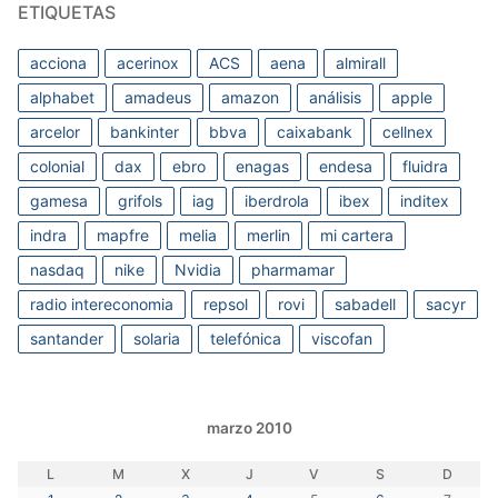
ETIQUETAS
acciona
acerinox
ACS
aena
almirall
alphabet
amadeus
amazon
análisis
apple
arcelor
bankinter
bbva
caixabank
cellnex
colonial
dax
ebro
enagas
endesa
fluidra
gamesa
grifols
iag
iberdrola
ibex
inditex
indra
mapfre
melia
merlin
mi cartera
nasdaq
nike
Nvidia
pharmamar
radio intereconomia
repsol
rovi
sabadell
sacyr
santander
solaria
telefónica
viscofan
marzo 2010
L
M
X
J
V
S
D