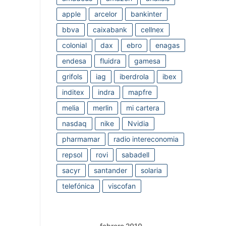
apple
arcelor
bankinter
bbva
caixabank
cellnex
colonial
dax
ebro
enagas
endesa
fluidra
gamesa
grifols
iag
iberdrola
ibex
inditex
indra
mapfre
melia
merlin
mi cartera
nasdaq
nike
Nvidia
pharmamar
radio intereconomia
repsol
rovi
sabadell
sacyr
santander
solaria
telefónica
viscofan