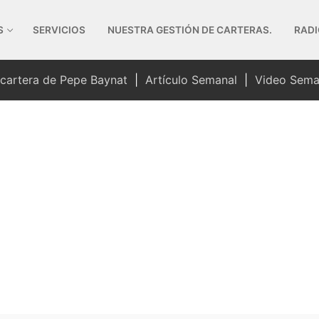
S
SERVICIOS
NUESTRA GESTIÓN DE CARTERAS.
RADI
 cartera de Pepe Baynat
|
Artículo Semanal
|
Video Sema