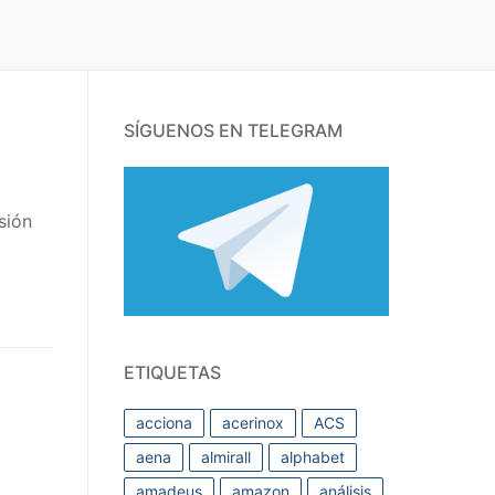
SÍGUENOS EN TELEGRAM
sión
ETIQUETAS
acciona
acerinox
ACS
aena
almirall
alphabet
amadeus
amazon
análisis