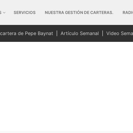
S
SERVICIOS
NUESTRA GESTIÓN DE CARTERAS.
RADI
 cartera de Pepe Baynat
|
Artículo Semanal
|
Video Sema