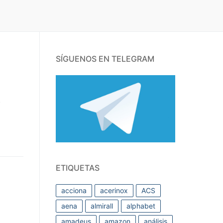
SÍGUENOS EN TELEGRAM
.
ETIQUETAS
acciona
acerinox
ACS
aena
almirall
alphabet
amadeus
amazon
análisis