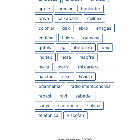
apple
arcelor
bankinter
bbva
caixabank
cellnex
colonial
dax
ebro
enagas
endesa
fluidra
gamesa
grifols
iag
iberdrola
ibex
inditex
indra
mapfre
melia
merlin
mi cartera
nasdaq
nike
Nvidia
pharmamar
radio intereconomia
repsol
rovi
sabadell
sacyr
santander
solaria
telefónica
viscofan