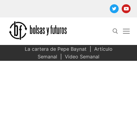
Ir
al
contenido
La cartera de Pepe Baynat
|
Artículo
Buscar:
Semanal
|
Video Semanal