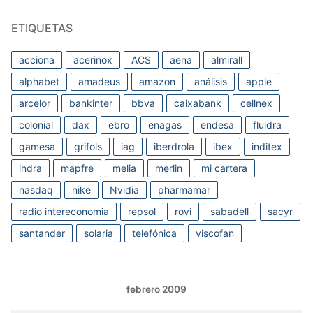
ETIQUETAS
acciona
acerinox
ACS
aena
almirall
alphabet
amadeus
amazon
análisis
apple
arcelor
bankinter
bbva
caixabank
cellnex
colonial
dax
ebro
enagas
endesa
fluidra
gamesa
grifols
iag
iberdrola
ibex
inditex
indra
mapfre
melia
merlin
mi cartera
nasdaq
nike
Nvidia
pharmamar
radio intereconomia
repsol
rovi
sabadell
sacyr
santander
solaria
telefónica
viscofan
febrero 2009