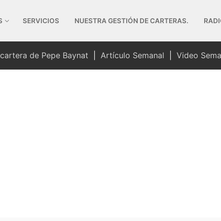
S
SERVICIOS
NUESTRA GESTIÓN DE CARTERAS.
RADI
 cartera de Pepe Baynat
|
Artículo Semanal
|
Video Sema