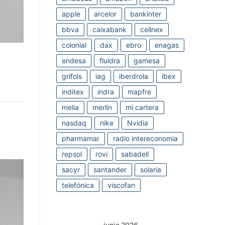
apple
arcelor
bankinter
bbva
caixabank
cellnex
colonial
dax
ebro
enagas
endesa
fluidra
gamesa
grifols
iag
iberdrola
ibex
inditex
indra
mapfre
melia
merlin
mi cartera
nasdaq
nike
Nvidia
pharmamar
radio intereconomia
repsol
rovi
sabadell
sacyr
santander
solaria
telefónica
viscofan