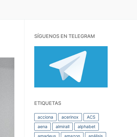
SÍGUENOS EN TELEGRAM
ETIQUETAS
acciona
acerinox
ACS
aena
almirall
alphabet
amadeus
amazon
análisis