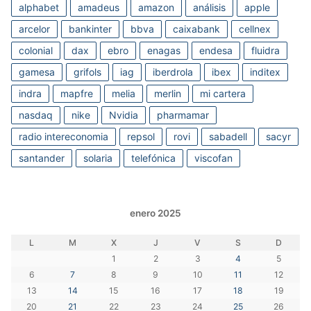
alphabet
amadeus
amazon
análisis
apple
arcelor
bankinter
bbva
caixabank
cellnex
colonial
dax
ebro
enagas
endesa
fluidra
gamesa
grifols
iag
iberdrola
ibex
inditex
indra
mapfre
melia
merlin
mi cartera
nasdaq
nike
Nvidia
pharmamar
radio intereconomia
repsol
rovi
sabadell
sacyr
santander
solaria
telefónica
viscofan
enero 2025
L
M
X
J
V
S
D
1
2
3
4
5
6
7
8
9
10
11
12
13
14
15
16
17
18
19
20
21
22
23
24
25
26