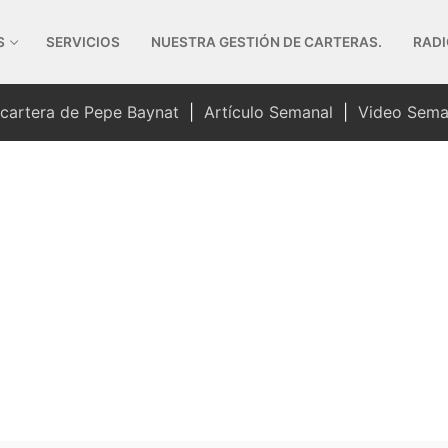
S
SERVICIOS
NUESTRA GESTIÓN DE CARTERAS.
RADI
 cartera de Pepe Baynat
|
Artículo Semanal
|
Video Sema