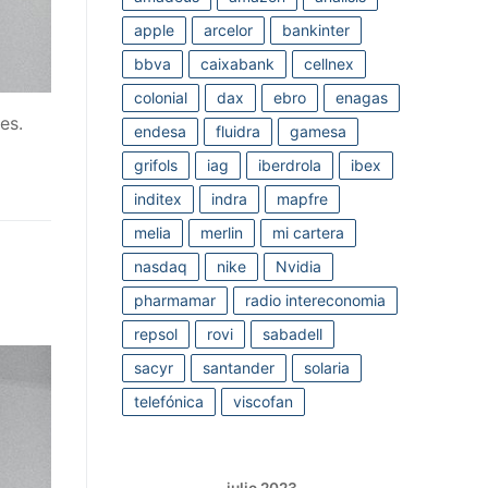
apple
arcelor
bankinter
bbva
caixabank
cellnex
colonial
dax
ebro
enagas
es.
endesa
fluidra
gamesa
grifols
iag
iberdrola
ibex
inditex
indra
mapfre
melia
merlin
mi cartera
nasdaq
nike
Nvidia
pharmamar
radio intereconomia
repsol
rovi
sabadell
sacyr
santander
solaria
telefónica
viscofan