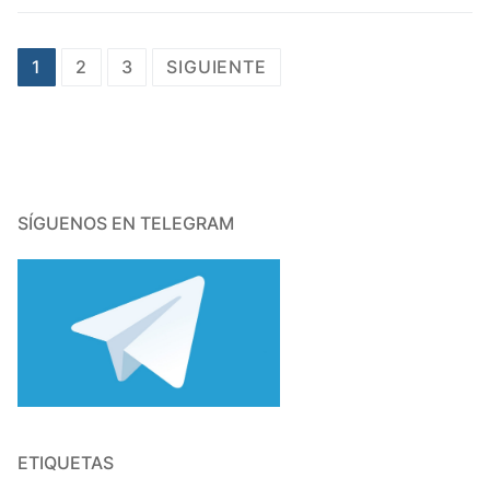
Paginación
1
2
3
SIGUIENTE
de
entradas
SÍGUENOS EN TELEGRAM
ETIQUETAS