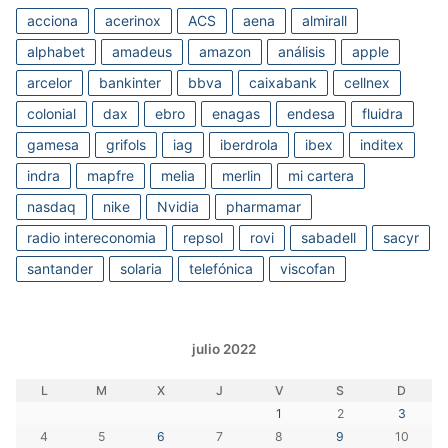
acciona
acerinox
ACS
aena
almirall
alphabet
amadeus
amazon
análisis
apple
arcelor
bankinter
bbva
caixabank
cellnex
colonial
dax
ebro
enagas
endesa
fluidra
gamesa
grifols
iag
iberdrola
ibex
inditex
indra
mapfre
melia
merlin
mi cartera
nasdaq
nike
Nvidia
pharmamar
radio intereconomia
repsol
rovi
sabadell
sacyr
santander
solaria
telefónica
viscofan
julio 2022
L
M
X
J
V
S
D
1
2
3
4
5
6
7
8
9
10