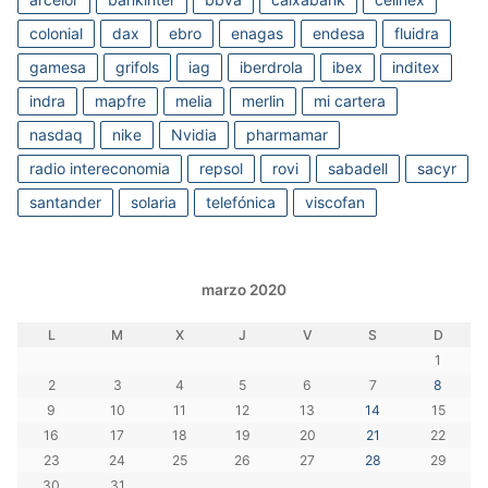
colonial
dax
ebro
enagas
endesa
fluidra
gamesa
grifols
iag
iberdrola
ibex
inditex
indra
mapfre
melia
merlin
mi cartera
nasdaq
nike
Nvidia
pharmamar
radio intereconomia
repsol
rovi
sabadell
sacyr
santander
solaria
telefónica
viscofan
marzo 2020
L
M
X
J
V
S
D
1
2
3
4
5
6
7
8
9
10
11
12
13
14
15
16
17
18
19
20
21
22
23
24
25
26
27
28
29
30
31