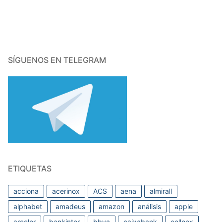
SÍGUENOS EN TELEGRAM
ETIQUETAS
acciona
acerinox
ACS
aena
almirall
alphabet
amadeus
amazon
análisis
apple
arcelor
bankinter
bbva
caixabank
cellnex