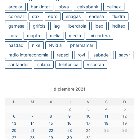
arcelor
bankinter
bbva
caixabank
cellnex
colonial
dax
ebro
enagas
endesa
fluidra
gamesa
grifols
iag
iberdrola
ibex
inditex
indra
mapfre
melia
merlin
mi cartera
nasdaq
nike
Nvidia
pharmamar
radio intereconomia
repsol
rovi
sabadell
sacyr
santander
solaria
telefónica
viscofan
diciembre 2021
L
M
X
J
V
S
D
1
2
3
4
5
6
7
8
9
10
11
12
13
14
15
16
17
18
19
20
21
22
23
24
25
26
27
28
29
30
31