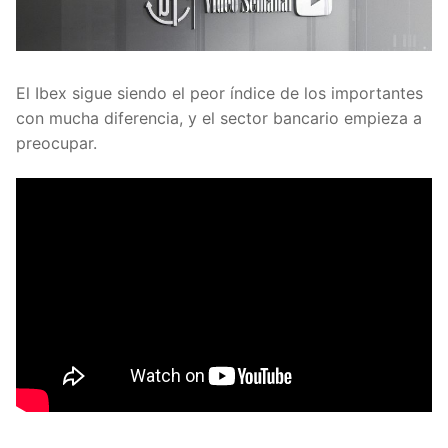
El Ibex sigue siendo el peor índice de los importantes
con mucha diferencia, y el sector bancario empieza a
preocupar.