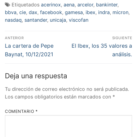
Etiquetados
acerinox
,
aena
,
arcelor
,
bankinter
,
bbva
,
cie
,
dax
,
facebook
,
gamesa
,
ibex
,
indra
,
micron
,
nasdaq
,
santander
,
unicaja
,
viscofan
Navegación
ANTERIOR
SIGUIENTE
de
Entrada
Entrada
La cartera de Pepe
El Ibex, los 35 valores a
anterior:
siguiente:
entradas
Baynat, 10/12/2021
análisis.
Deja una respuesta
Tu dirección de correo electrónico no será publicada.
Los campos obligatorios están marcados con
*
COMENTARIO
*