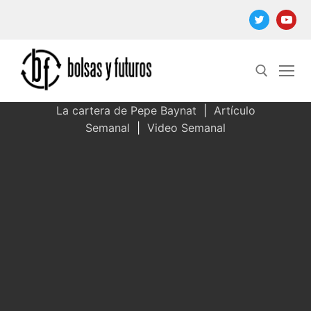
Ir
al
contenido
La cartera de Pepe Baynat
|
Artículo
Semanal
|
Video Semanal
Buscar: