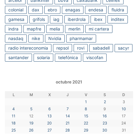
arcelor
bankinter
bbva
caixabank
cellnex
colonial
dax
ebro
enagas
endesa
fluidra
gamesa
grifols
iag
iberdrola
ibex
inditex
indra
mapfre
melia
merlin
mi cartera
nasdaq
nike
Nvidia
pharmamar
radio intereconomia
repsol
rovi
sabadell
sacyr
santander
solaria
telefónica
viscofan
octubre 2021
L
M
X
J
V
S
D
1
2
3
4
5
6
7
8
9
10
11
12
13
14
15
16
17
18
19
20
21
22
23
24
25
26
27
28
29
30
31