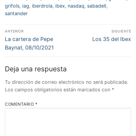
grifols
,
iag
,
iberdrola
,
ibex
,
nasdaq
,
sabadell
,
santander
Navegación
ANTERIOR
SIGUIENTE
de
Entrada
Entrada
La cartera de Pepe
Los 35 del Ibex
anterior:
siguiente:
entradas
Baynat, 08/10/2021
Deja una respuesta
Tu dirección de correo electrónico no será publicada.
Los campos obligatorios están marcados con
*
COMENTARIO
*