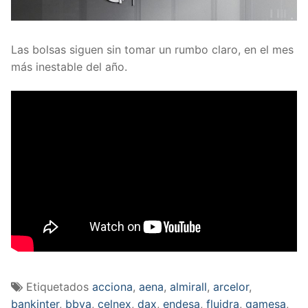
Las bolsas siguen sin tomar un rumbo claro, en el mes
más inestable del año.
Etiquetados
acciona
,
aena
,
almirall
,
arcelor
,
bankinter
,
bbva
,
celnex
,
dax
,
endesa
,
fluidra
,
gamesa
,