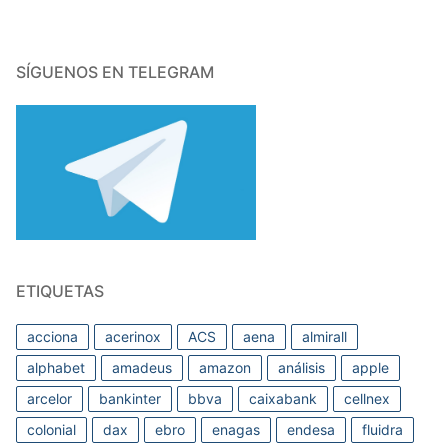
SÍGUENOS EN TELEGRAM
ETIQUETAS
acciona
acerinox
ACS
aena
almirall
alphabet
amadeus
amazon
análisis
apple
arcelor
bankinter
bbva
caixabank
cellnex
colonial
dax
ebro
enagas
endesa
fluidra