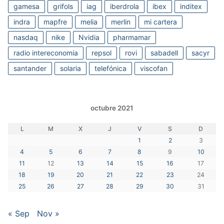
gamesa
grifols
iag
iberdrola
ibex
inditex
indra
mapfre
melia
merlin
mi cartera
nasdaq
nike
Nvidia
pharmamar
radio intereconomia
repsol
rovi
sabadell
sacyr
santander
solaria
telefónica
viscofan
octubre 2021
L
M
X
J
V
S
D
1
2
3
4
5
6
7
8
9
10
11
12
13
14
15
16
17
18
19
20
21
22
23
24
25
26
27
28
29
30
31
« Sep
Nov »