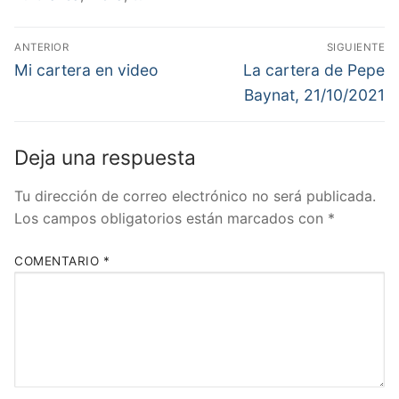
Navegación
ANTERIOR
SIGUIENTE
de
Entrada
Entrada
Mi cartera en video
La cartera de Pepe
anterior:
siguiente:
entradas
Baynat, 21/10/2021
Deja una respuesta
Tu dirección de correo electrónico no será publicada.
Los campos obligatorios están marcados con
*
COMENTARIO
*