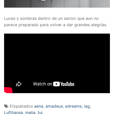
Luces y sombras dentro de un sector que aun no
parece preparado para volver a dar grandes alegrías.
Etiquetados
aena
,
amadeus
,
edreams
,
iag
,
Lufthansa
,
melia
,
tui