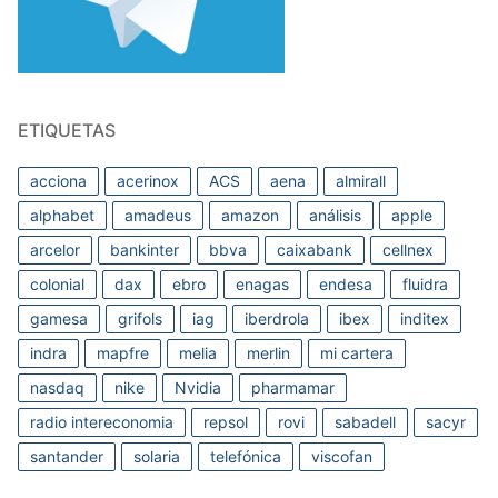
ETIQUETAS
acciona
acerinox
ACS
aena
almirall
alphabet
amadeus
amazon
análisis
apple
arcelor
bankinter
bbva
caixabank
cellnex
colonial
dax
ebro
enagas
endesa
fluidra
gamesa
grifols
iag
iberdrola
ibex
inditex
indra
mapfre
melia
merlin
mi cartera
nasdaq
nike
Nvidia
pharmamar
radio intereconomia
repsol
rovi
sabadell
sacyr
santander
solaria
telefónica
viscofan