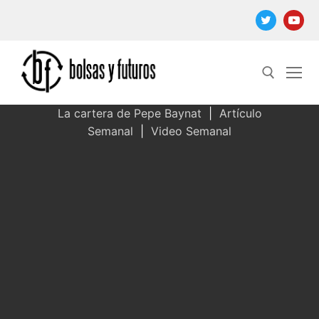
Ir
al
contenido
La cartera de Pepe Baynat
|
Artículo
Semanal
|
Video Semanal
Buscar: