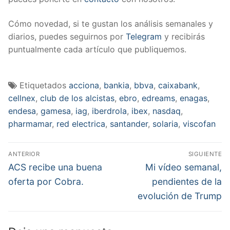
Cómo novedad, si te gustan los análisis semanales y
diarios, puedes seguirnos por
Telegram
y recibirás
puntualmente cada artículo que publiquemos.
Etiquetados
acciona
,
bankia
,
bbva
,
caixabank
,
cellnex
,
club de los alcistas
,
ebro
,
edreams
,
enagas
,
endesa
,
gamesa
,
iag
,
iberdrola
,
ibex
,
nasdaq
,
pharmamar
,
red electrica
,
santander
,
solaria
,
viscofan
Navegación
ANTERIOR
SIGUIENTE
de
Entrada
Entrada
ACS recibe una buena
Mi vídeo semanal,
anterior:
siguiente:
entradas
oferta por Cobra.
pendientes de la
evolución de Trump