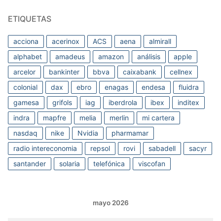
ETIQUETAS
acciona
acerinox
ACS
aena
almirall
alphabet
amadeus
amazon
análisis
apple
arcelor
bankinter
bbva
caixabank
cellnex
colonial
dax
ebro
enagas
endesa
fluidra
gamesa
grifols
iag
iberdrola
ibex
inditex
indra
mapfre
melia
merlin
mi cartera
nasdaq
nike
Nvidia
pharmamar
radio intereconomia
repsol
rovi
sabadell
sacyr
santander
solaria
telefónica
viscofan
mayo 2026