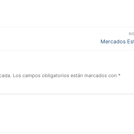
SI
Entrada
Mercados Es
siguiente:
cada.
Los campos obligatorios están marcados con
*