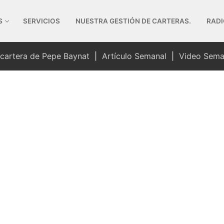
S
SERVICIOS
NUESTRA GESTIÓN DE CARTERAS.
RADI
 cartera de Pepe Baynat
|
Artículo Semanal
|
Video Sema