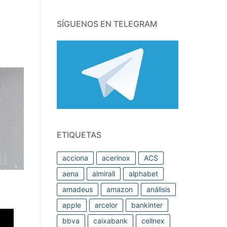
SÍGUENOS EN TELEGRAM
ETIQUETAS
acciona
acerinox
ACS
aena
almirall
alphabet
amadeus
amazon
análisis
apple
arcelor
bankinter
bbva
caixabank
cellnex