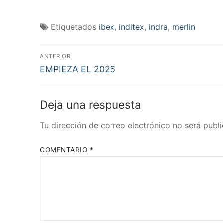
Etiquetados
ibex
,
inditex
,
indra
,
merlin
Navegación
ANTERIOR
Entrada
de
EMPIEZA EL 2026
anterior:
entradas
Deja una respuesta
Tu dirección de correo electrónico no será publi
COMENTARIO
*