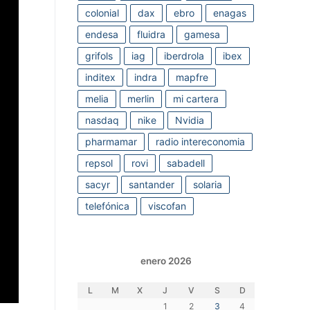
colonial
dax
ebro
enagas
endesa
fluidra
gamesa
grifols
iag
iberdrola
ibex
inditex
indra
mapfre
melia
merlin
mi cartera
nasdaq
nike
Nvidia
pharmamar
radio intereconomia
repsol
rovi
sabadell
sacyr
santander
solaria
telefónica
viscofan
enero 2026
L
M
X
J
V
S
D
1
2
3
4