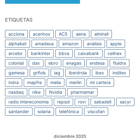
ETIQUETAS
acciona
acerinox
ACS
aena
almirall
alphabet
amadeus
amazon
análisis
apple
arcelor
bankinter
bbva
caixabank
cellnex
colonial
dax
ebro
enagas
endesa
fluidra
gamesa
grifols
iag
iberdrola
ibex
inditex
indra
mapfre
melia
merlin
mi cartera
nasdaq
nike
Nvidia
pharmamar
radio intereconomia
repsol
rovi
sabadell
sacyr
santander
solaria
telefónica
viscofan
diciembre 2025