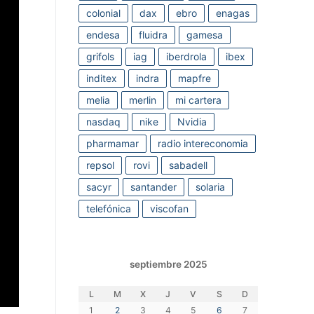
colonial
dax
ebro
enagas
endesa
fluidra
gamesa
grifols
iag
iberdrola
ibex
inditex
indra
mapfre
melia
merlin
mi cartera
nasdaq
nike
Nvidia
pharmamar
radio intereconomia
repsol
rovi
sabadell
sacyr
santander
solaria
telefónica
viscofan
septiembre 2025
L
M
X
J
V
S
D
1
2
3
4
5
6
7