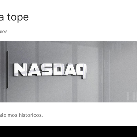
a tope
RIOS
áximos historicos.