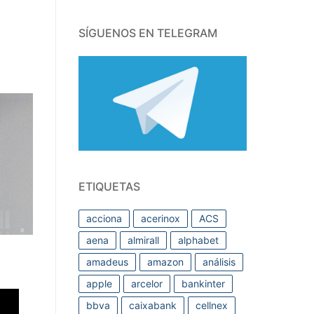
SÍGUENOS EN TELEGRAM
ETIQUETAS
acciona
acerinox
ACS
aena
almirall
alphabet
amadeus
amazon
análisis
apple
arcelor
bankinter
bbva
caixabank
cellnex