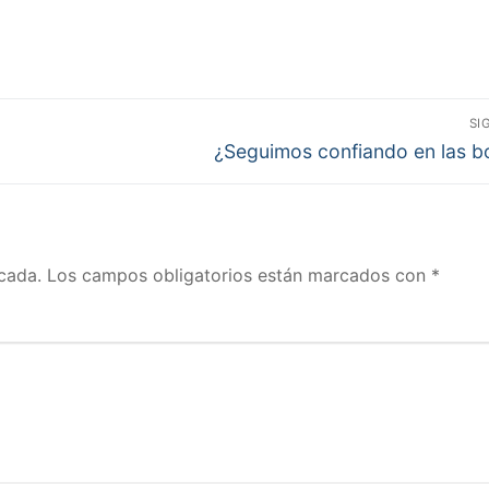
SI
Entrada
¿Seguimos confiando en las b
siguiente:
cada.
Los campos obligatorios están marcados con
*