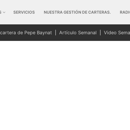
S
SERVICIOS
NUESTRA GESTIÓN DE CARTERAS.
RADI
 cartera de Pepe Baynat
|
Artículo Semanal
|
Video Sema