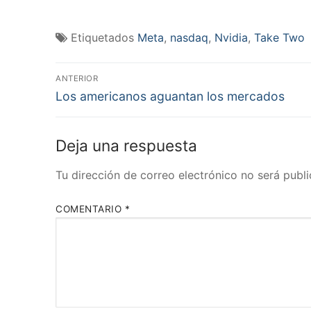
Etiquetados
Meta
,
nasdaq
,
Nvidia
,
Take Two
Navegación
ANTERIOR
Entrada
de
Los americanos aguantan los mercados
anterior:
entradas
Deja una respuesta
Tu dirección de correo electrónico no será publi
COMENTARIO
*