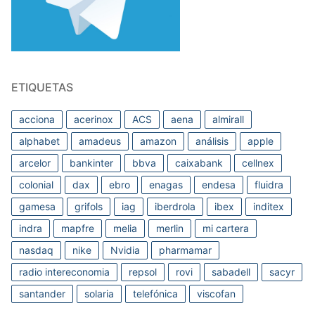
ETIQUETAS
acciona
acerinox
ACS
aena
almirall
alphabet
amadeus
amazon
análisis
apple
arcelor
bankinter
bbva
caixabank
cellnex
colonial
dax
ebro
enagas
endesa
fluidra
gamesa
grifols
iag
iberdrola
ibex
inditex
indra
mapfre
melia
merlin
mi cartera
nasdaq
nike
Nvidia
pharmamar
radio intereconomia
repsol
rovi
sabadell
sacyr
santander
solaria
telefónica
viscofan