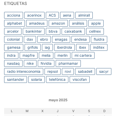
ETIQUETAS
acciona
acerinox
ACS
aena
almirall
alphabet
amadeus
amazon
análisis
apple
arcelor
bankinter
bbva
caixabank
cellnex
colonial
dax
ebro
enagas
endesa
fluidra
gamesa
grifols
iag
iberdrola
ibex
inditex
indra
mapfre
melia
merlin
mi cartera
nasdaq
nike
Nvidia
pharmamar
radio intereconomia
repsol
rovi
sabadell
sacyr
santander
solaria
telefónica
viscofan
mayo 2025
L
M
X
J
V
S
D