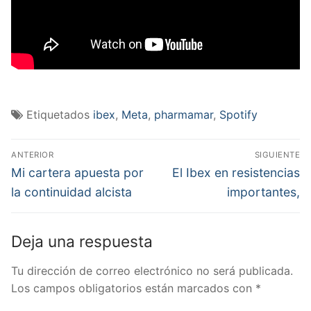
Etiquetados
ibex
,
Meta
,
pharmamar
,
Spotify
Navegación
ANTERIOR
SIGUIENTE
de
Entrada
Entrada
Mi cartera apuesta por
El Ibex en resistencias
anterior:
siguiente:
entradas
la continuidad alcista
importantes,
Deja una respuesta
Tu dirección de correo electrónico no será publicada.
Los campos obligatorios están marcados con
*