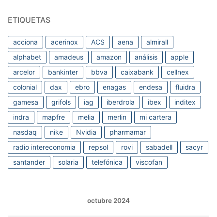
ETIQUETAS
acciona
acerinox
ACS
aena
almirall
alphabet
amadeus
amazon
análisis
apple
arcelor
bankinter
bbva
caixabank
cellnex
colonial
dax
ebro
enagas
endesa
fluidra
gamesa
grifols
iag
iberdrola
ibex
inditex
indra
mapfre
melia
merlin
mi cartera
nasdaq
nike
Nvidia
pharmamar
radio intereconomia
repsol
rovi
sabadell
sacyr
santander
solaria
telefónica
viscofan
octubre 2024