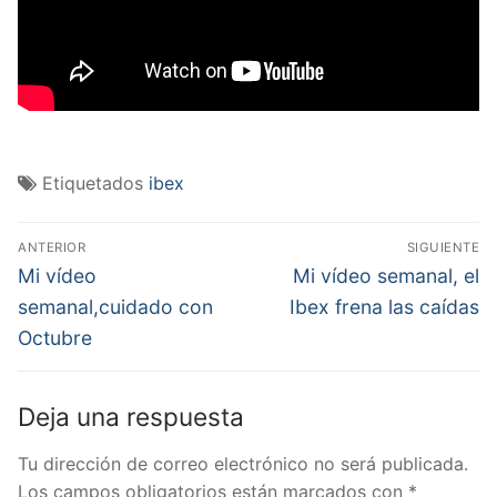
Etiquetados
ibex
Navegación
ANTERIOR
SIGUIENTE
de
Entrada
Entrada
Mi vídeo
Mi vídeo semanal, el
anterior:
siguiente:
entradas
semanal,cuidado con
Ibex frena las caídas
Octubre
Deja una respuesta
Tu dirección de correo electrónico no será publicada.
Los campos obligatorios están marcados con
*