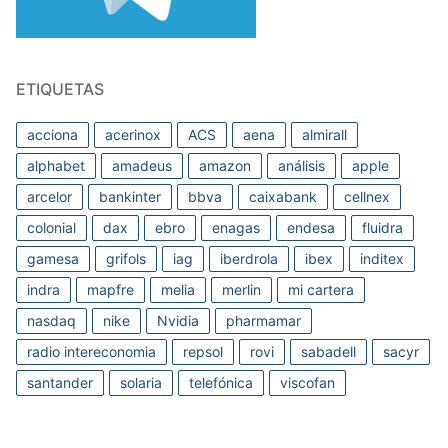
ETIQUETAS
acciona
acerinox
ACS
aena
almirall
alphabet
amadeus
amazon
análisis
apple
arcelor
bankinter
bbva
caixabank
cellnex
colonial
dax
ebro
enagas
endesa
fluidra
gamesa
grifols
iag
iberdrola
ibex
inditex
indra
mapfre
melia
merlin
mi cartera
nasdaq
nike
Nvidia
pharmamar
radio intereconomia
repsol
rovi
sabadell
sacyr
santander
solaria
telefónica
viscofan