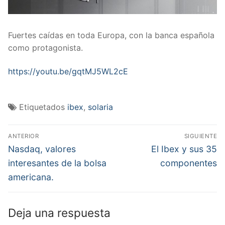
Fuertes caídas en toda Europa, con la banca española
como protagonista.
https://youtu.be/gqtMJ5WL2cE
Etiquetados
ibex
,
solaria
Navegación
ANTERIOR
SIGUIENTE
de
Entrada
Entrada
Nasdaq, valores
El Ibex y sus 35
anterior:
siguiente:
entradas
interesantes de la bolsa
componentes
americana.
Deja una respuesta