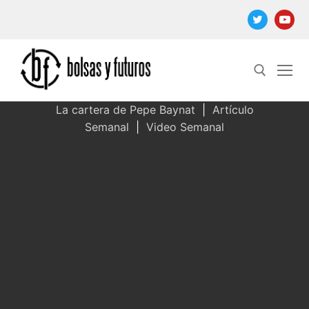
Ir
al
contenido
La cartera de Pepe Baynat
|
Artículo
Semanal
|
Video Semanal
Buscar: