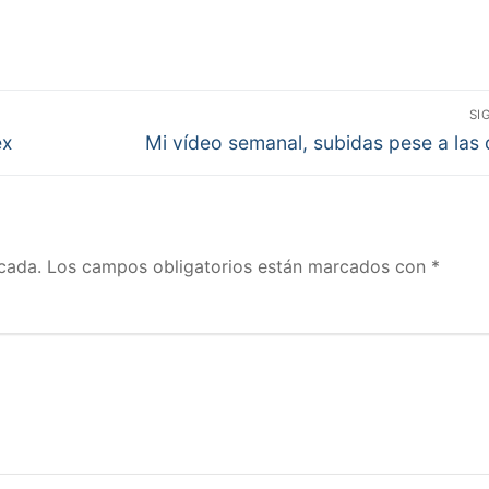
SI
Entrada
ex
Mi vídeo semanal, subidas pese a las
siguiente:
cada.
Los campos obligatorios están marcados con
*