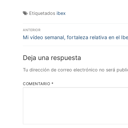
Etiquetados
ibex
Navegación
ANTERIOR
Entrada
de
Mi vídeo semanal, fortaleza relativa en el Ib
anterior:
entradas
Deja una respuesta
Tu dirección de correo electrónico no será publi
COMENTARIO
*