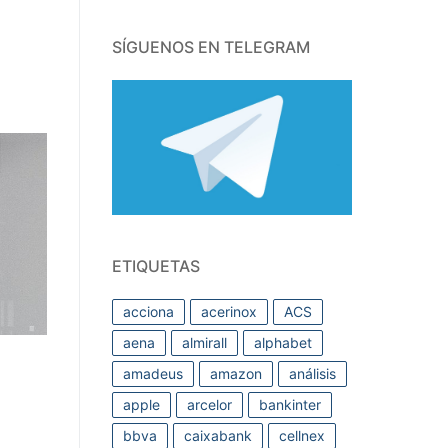
SÍGUENOS EN TELEGRAM
ETIQUETAS
acciona
acerinox
ACS
aena
almirall
alphabet
amadeus
amazon
análisis
apple
arcelor
bankinter
bbva
caixabank
cellnex