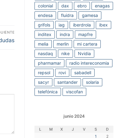
colonial
dax
ebro
enagas
endesa
fluidra
gamesa
grifols
iag
iberdrola
ibex
GUIENTE
inditex
indra
mapfre
 dudas
melia
merlin
mi cartera
nasdaq
nike
Nvidia
pharmamar
radio intereconomia
repsol
rovi
sabadell
sacyr
santander
solaria
telefónica
viscofan
junio 2024
L
M
X
J
V
S
D
1
2