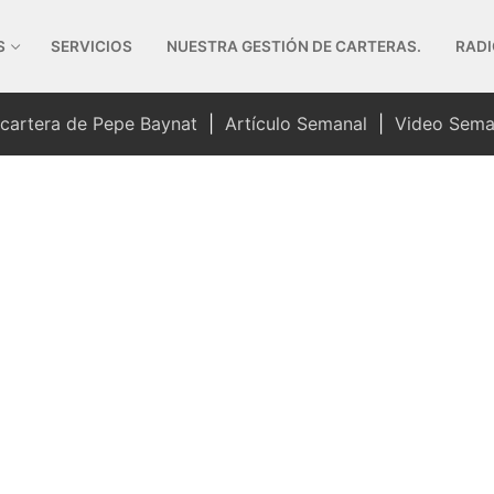
S
SERVICIOS
NUESTRA GESTIÓN DE CARTERAS.
RADI
 cartera de Pepe Baynat
|
Artículo Semanal
|
Video Sema