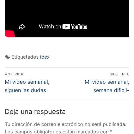
Etiquetados
ibex
Navegación
ANTERIOR
SIGUIENTE
de
Entrada
Entrada
Mi vídeo semanal,
Mi vídeo semanal,
anterior:
siguiente:
entradas
siguen las dudas
semana dificil-
Deja una respuesta
Tu dirección de correo electrónico no será publicada.
Los campos obligatorios están marcados con
*