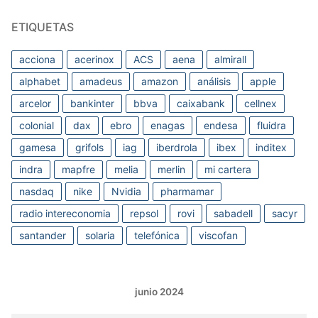
ETIQUETAS
acciona
acerinox
ACS
aena
almirall
alphabet
amadeus
amazon
análisis
apple
arcelor
bankinter
bbva
caixabank
cellnex
colonial
dax
ebro
enagas
endesa
fluidra
gamesa
grifols
iag
iberdrola
ibex
inditex
indra
mapfre
melia
merlin
mi cartera
nasdaq
nike
Nvidia
pharmamar
radio intereconomia
repsol
rovi
sabadell
sacyr
santander
solaria
telefónica
viscofan
junio 2024