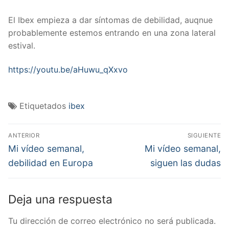
El Ibex empieza a dar síntomas de debilidad, auqnue
probablemente estemos entrando en una zona lateral
estival.
https://youtu.be/aHuwu_qXxvo
Etiquetados
ibex
Navegación
ANTERIOR
SIGUIENTE
de
Entrada
Entrada
Mi vídeo semanal,
Mi vídeo semanal,
anterior:
siguiente:
entradas
debilidad en Europa
siguen las dudas
Deja una respuesta
Tu dirección de correo electrónico no será publicada.