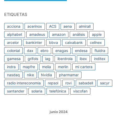
ETIQUETAS
acciona
acerinox
ACS
aena
almirall
alphabet
amadeus
amazon
análisis
apple
arcelor
bankinter
bbva
caixabank
cellnex
colonial
dax
ebro
enagas
endesa
fluidra
gamesa
grifols
iag
iberdrola
ibex
inditex
indra
mapfre
melia
merlin
mi cartera
nasdaq
nike
Nvidia
pharmamar
radio intereconomia
repsol
rovi
sabadell
sacyr
santander
solaria
telefónica
viscofan
junio 2024