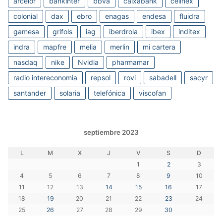
arcelor
bankinter
bbva
caixabank
cellnex
colonial
dax
ebro
enagas
endesa
fluidra
gamesa
grifols
iag
iberdrola
ibex
inditex
indra
mapfre
melia
merlin
mi cartera
nasdaq
nike
Nvidia
pharmamar
radio intereconomia
repsol
rovi
sabadell
sacyr
santander
solaria
telefónica
viscofan
septiembre 2023
L
M
X
J
V
S
D
1
2
3
4
5
6
7
8
9
10
11
12
13
14
15
16
17
18
19
20
21
22
23
24
25
26
27
28
29
30