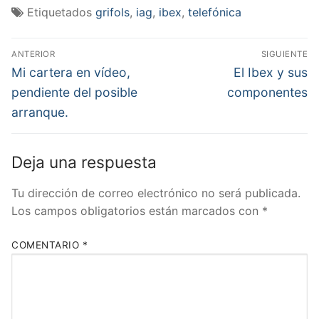
Etiquetados
grifols
,
iag
,
ibex
,
telefónica
Navegación
ANTERIOR
SIGUIENTE
de
Entrada
Entrada
Mi cartera en vídeo,
El Ibex y sus
anterior:
siguiente:
entradas
pendiente del posible
componentes
arranque.
Deja una respuesta
Tu dirección de correo electrónico no será publicada.
Los campos obligatorios están marcados con
*
COMENTARIO
*