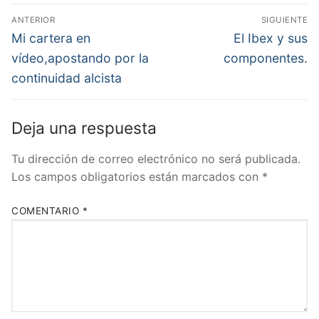
Navegación
ANTERIOR
SIGUIENTE
de
Entrada
Entrada
Mi cartera en
El Ibex y sus
anterior:
siguiente:
entradas
vídeo,apostando por la
componentes.
continuidad alcista
Deja una respuesta
Tu dirección de correo electrónico no será publicada.
Los campos obligatorios están marcados con
*
COMENTARIO
*