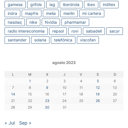
gamesa
grifols
iag
iberdrola
ibex
inditex
indra
mapfre
melia
merlin
mi cartera
nasdaq
nike
Nvidia
pharmamar
radio intereconomia
repsol
rovi
sabadell
sacyr
santander
solaria
telefónica
viscofan
agosto 2023
L
M
X
J
V
S
D
1
2
3
4
5
6
7
8
9
10
11
12
13
14
15
16
17
18
19
20
21
22
23
24
25
26
27
28
29
30
31
« Jul
Sep »