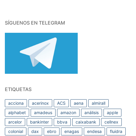
SÍGUENOS EN TELEGRAM
ETIQUETAS
acciona
acerinox
ACS
aena
almirall
alphabet
amadeus
amazon
análisis
apple
arcelor
bankinter
bbva
caixabank
cellnex
colonial
dax
ebro
enagas
endesa
fluidra