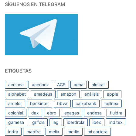
SÍGUENOS EN TELEGRAM
ETIQUETAS
acciona
acerinox
ACS
aena
almirall
alphabet
amadeus
amazon
análisis
apple
arcelor
bankinter
bbva
caixabank
cellnex
colonial
dax
ebro
enagas
endesa
fluidra
gamesa
grifols
iag
iberdrola
ibex
inditex
indra
mapfre
melia
merlin
mi cartera