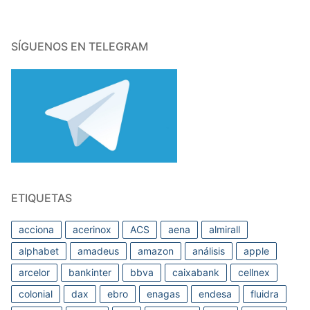
SÍGUENOS EN TELEGRAM
ETIQUETAS
acciona
acerinox
ACS
aena
almirall
alphabet
amadeus
amazon
análisis
apple
arcelor
bankinter
bbva
caixabank
cellnex
colonial
dax
ebro
enagas
endesa
fluidra