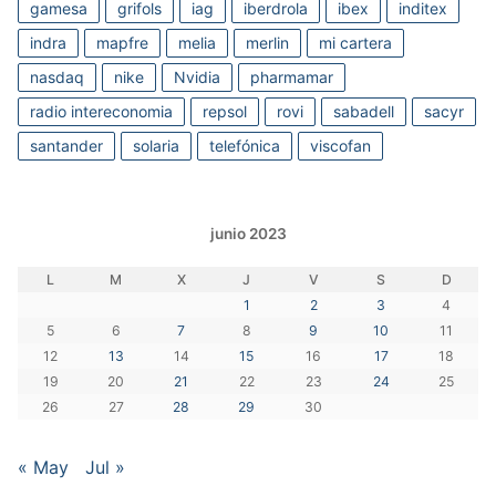
gamesa
grifols
iag
iberdrola
ibex
inditex
indra
mapfre
melia
merlin
mi cartera
nasdaq
nike
Nvidia
pharmamar
radio intereconomia
repsol
rovi
sabadell
sacyr
santander
solaria
telefónica
viscofan
junio 2023
L
M
X
J
V
S
D
1
2
3
4
5
6
7
8
9
10
11
12
13
14
15
16
17
18
19
20
21
22
23
24
25
26
27
28
29
30
« May
Jul »