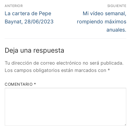
Navegación
ANTERIOR
SIGUIENTE
de
Entrada
Entrada
La cartera de Pepe
Mi vídeo semanal,
anterior:
siguiente:
entradas
Baynat, 28/06/2023
rompiendo máximos
anuales.
Deja una respuesta
Tu dirección de correo electrónico no será publicada.
Los campos obligatorios están marcados con
*
COMENTARIO
*