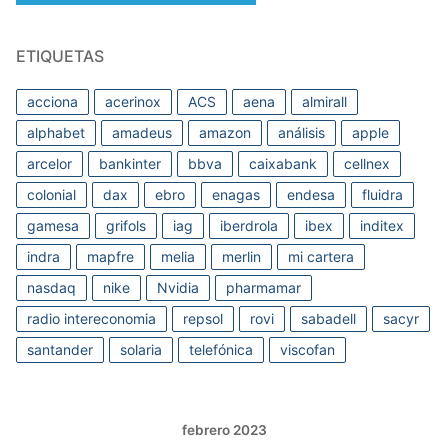
ETIQUETAS
acciona
acerinox
ACS
aena
almirall
alphabet
amadeus
amazon
análisis
apple
arcelor
bankinter
bbva
caixabank
cellnex
colonial
dax
ebro
enagas
endesa
fluidra
gamesa
grifols
iag
iberdrola
ibex
inditex
indra
mapfre
melia
merlin
mi cartera
nasdaq
nike
Nvidia
pharmamar
radio intereconomia
repsol
rovi
sabadell
sacyr
santander
solaria
telefónica
viscofan
febrero 2023