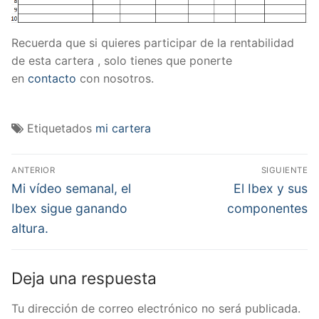
Recuerda que si quieres participar de la rentabilidad
de esta cartera , solo tienes que ponerte
en
contacto
con nosotros.
Etiquetados
mi cartera
Navegación
ANTERIOR
SIGUIENTE
de
Entrada
Entrada
Mi vídeo semanal, el
El Ibex y sus
anterior:
siguiente:
entradas
Ibex sigue ganando
componentes
altura.
Deja una respuesta
Tu dirección de correo electrónico no será publicada.