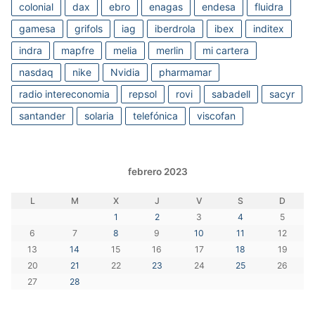
colonial
dax
ebro
enagas
endesa
fluidra
gamesa
grifols
iag
iberdrola
ibex
inditex
indra
mapfre
melia
merlin
mi cartera
nasdaq
nike
Nvidia
pharmamar
radio intereconomia
repsol
rovi
sabadell
sacyr
santander
solaria
telefónica
viscofan
febrero 2023
L
M
X
J
V
S
D
1
2
3
4
5
6
7
8
9
10
11
12
13
14
15
16
17
18
19
20
21
22
23
24
25
26
27
28