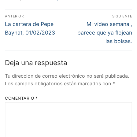
Navegación
ANTERIOR
SIGUIENTE
de
Entrada
Entrada
La cartera de Pepe
Mi vídeo semanal,
anterior:
siguiente:
entradas
Baynat, 01/02/2023
parece que ya flojean
las bolsas.
Deja una respuesta
Tu dirección de correo electrónico no será publicada.
Los campos obligatorios están marcados con
*
COMENTARIO
*