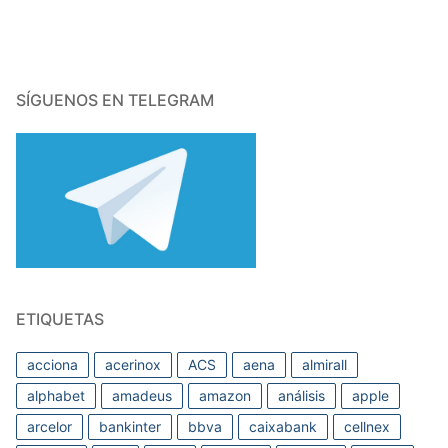
SÍGUENOS EN TELEGRAM
ETIQUETAS
acciona
acerinox
ACS
aena
almirall
alphabet
amadeus
amazon
análisis
apple
arcelor
bankinter
bbva
caixabank
cellnex