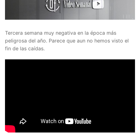
Tercera semana muy negativa en la época más
peligrosa del año. Parece que aun no hemos visto el
fin de las caídas.