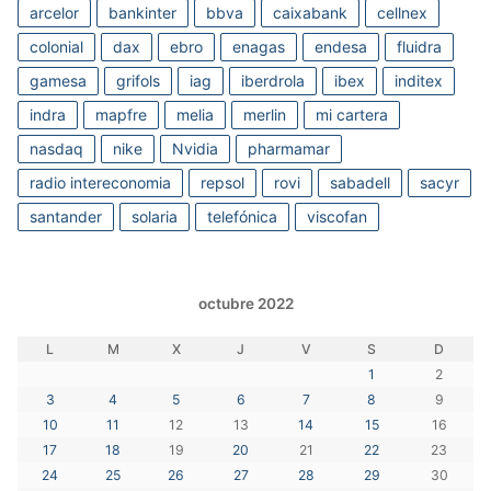
arcelor
bankinter
bbva
caixabank
cellnex
colonial
dax
ebro
enagas
endesa
fluidra
gamesa
grifols
iag
iberdrola
ibex
inditex
indra
mapfre
melia
merlin
mi cartera
nasdaq
nike
Nvidia
pharmamar
radio intereconomia
repsol
rovi
sabadell
sacyr
santander
solaria
telefónica
viscofan
octubre 2022
L
M
X
J
V
S
D
1
2
3
4
5
6
7
8
9
10
11
12
13
14
15
16
17
18
19
20
21
22
23
24
25
26
27
28
29
30