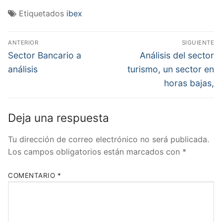
Etiquetados
ibex
Navegación
ANTERIOR
SIGUIENTE
de
Entrada
Entrada
Sector Bancario a
Análisis del sector
anterior:
siguiente:
entradas
análisis
turismo, un sector en
horas bajas,
Deja una respuesta
Tu dirección de correo electrónico no será publicada.
Los campos obligatorios están marcados con
*
COMENTARIO
*